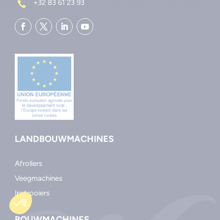
LANDBOUWMACHINES
Afrollers
Veegmachines
Instrooiers
BOUWMACHINES
Mengbakken
Veegmachines
Silo’s