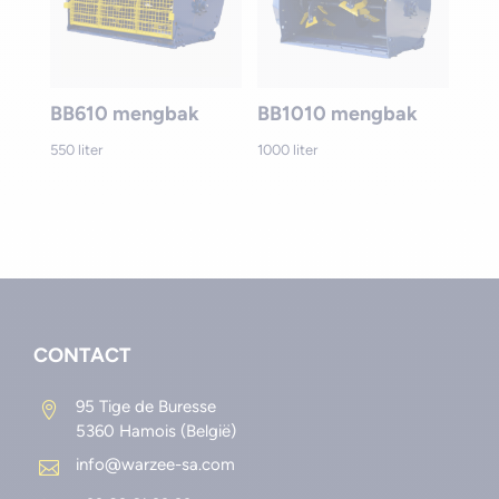
550 liter
1000 liter
CONTACT
95 Tige de Buresse

5360 Hamois (België)
info@warzee-sa.com

+32 83 61 23 93
