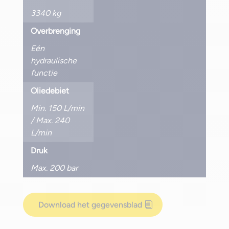
3340 kg
Overbrenging
Eén
hydraulische
functie
Oliedebiet
Min. 150 L/min
/ Max. 240
L/min
Druk
Max. 200 bar
Download het gegevensblad