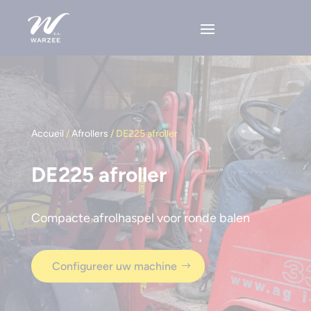
Accueil
/
Afrollers
/ DE225 afroller
DE225 afroller
Compacte afrolhaspel voor ronde balen
Configureer uw machine