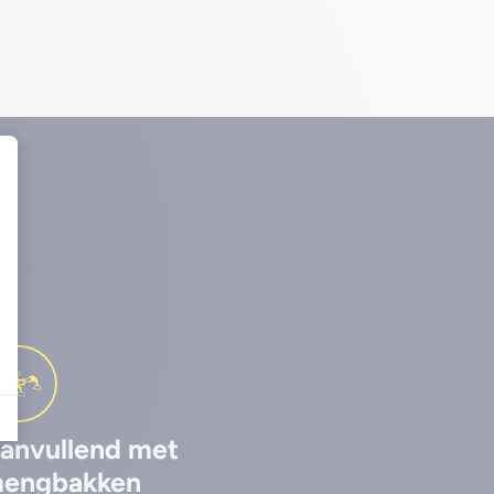
anvullend met
engbakken