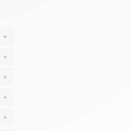
+
+
+
+
+