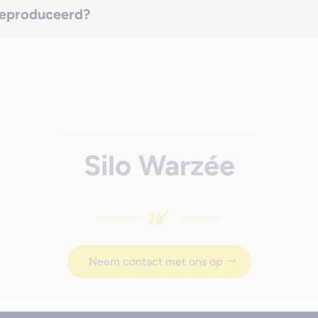
geproduceerd?
Silo Warzée
Neem contact met ons op