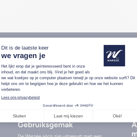
oor een Warzée silo?
Gebruiksgemak
A
m
De Warzée silo’s zijn uitgerust met een