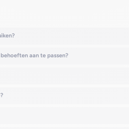
uiken?
jn behoeften aan te passen?
e?