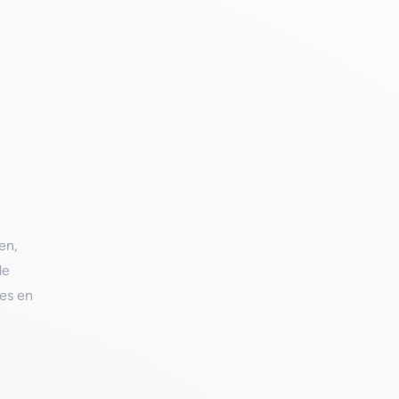
en,
de
ies en