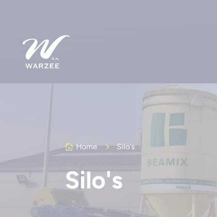
Home
5
Silo's

Silo's