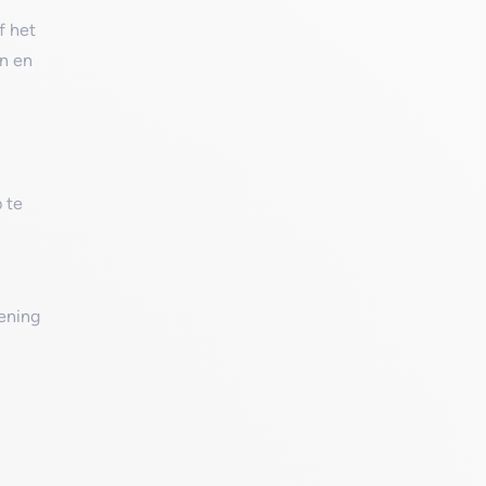
f het
en en
 te
pening