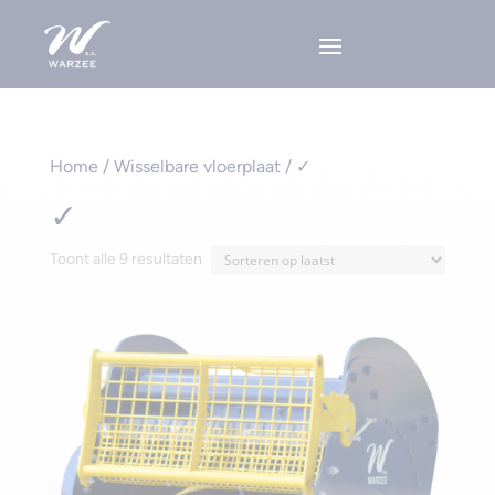
Home
/ Wisselbare vloerplaat / ✓
✓
Gesorteerd
Toont alle 9 resultaten
op
nieuwste