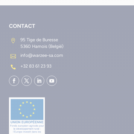
CONTACT
95 Tige de Buresse

5360 Hamois (België)
info@warzee-sa.com

+32 83 61 23 93
