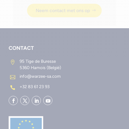
Neem contact met ons op
CONTACT
95 Tige de Buresse

5360 Hamois (België)
info@warzee-sa.com

+32 83 61 23 93
