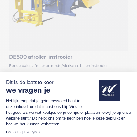
DE500 afroller-instrooier
Ronde balen afroller en ronde/vierkante balen instrooier