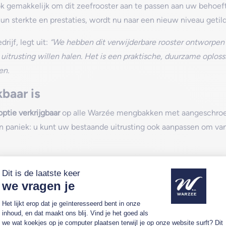
ok gemakkelijk om dit zeefrooster aan te passen aan uw behoefte
n sterkte en prestaties, wordt nu naar een nieuw niveau getild
rijf, legt uit:
“We hebben dit verwijderbare rooster ontworpe
n uitrusting willen halen. Het is een praktische, duurzame opl
en.
baar is
optie verkrijgbaar
op alle Warzée mengbakken met aangeschroe
paniek: u kunt uw bestaande uitrusting ook aanpassen om van 