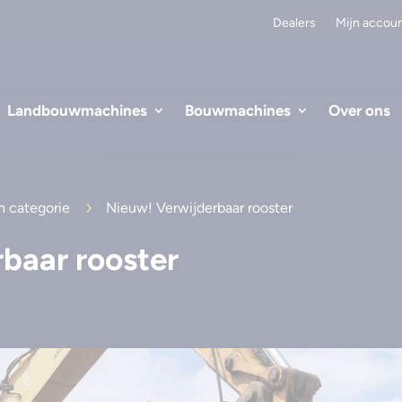
Dealers
Mijn accou
Landbouwmachines
Bouwmachines
Over ons
n categorie
5
Nieuw! Verwijderbaar rooster
baar rooster