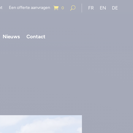
nt
Een offerte aanvragen
FR
EN
DE
0
Nieuws
Contact