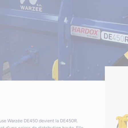
e
leuse Warzée DE450 devient la DE450R.
t d’une caisse de distribution haute. Elle