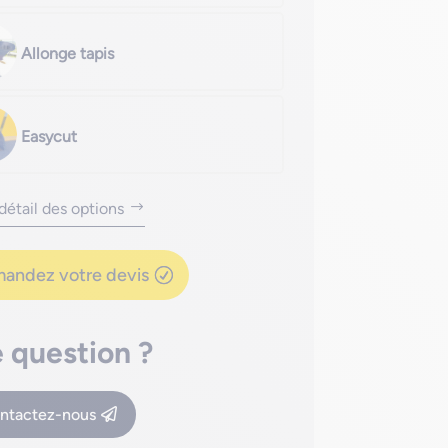
Allonge tapis
Easycut
 détail des options
andez votre devis
 question ?
ntactez-nous