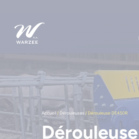
Accueil
/
Dérouleuses
/ Dérouleuse DE450R
Dérouleus