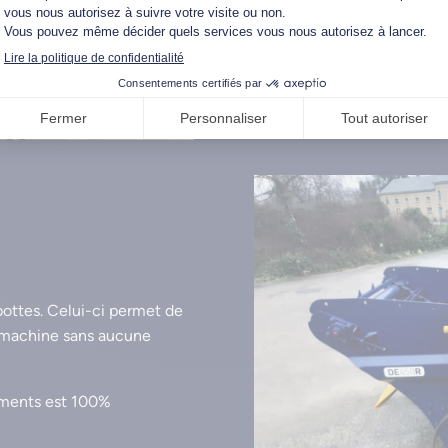
La rotation à double-sens du
humides et compactes.
bottes. Celui-ci permet de
la machine sans aucune
éments est 100%