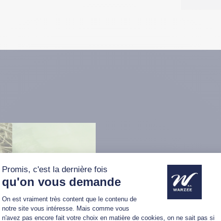
Une machine 
La dérouleuse est capable d
ronde : fourrage, foin, enru