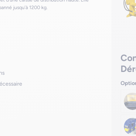
ubanné jusqu’à 1200 kg.
Con
Dér
ns
Optio
écessaire