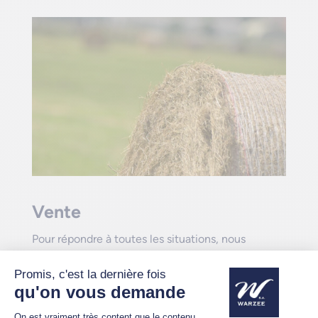
Vente
Pour répondre à toutes les situations, nous
vendons nos machines aussi bien
en direct
que
via des
concessionnaires
et des
distributeurs
.
Nous assurons ainsi une distribution efficace de