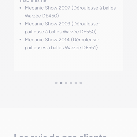
Inel d’Or 2015 (Dérouleuse à balles
Warzée DE225)