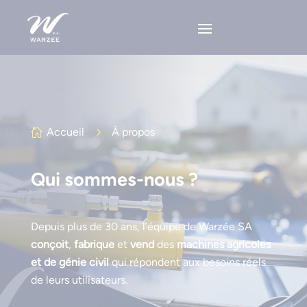
Accueil
5
À propos

Qui sommes-nous ?
Depuis plus de 30 ans, l’équipe de Warzée SA
conçoit
,
fabrique
et
vend
des
machines agricoles
et de génie civil
qui répondent aux besoins réels
de leurs utilisateurs.