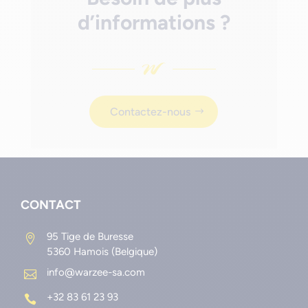
d’informations ?
Contactez-nous
CONTACT
95 Tige de Buresse

5360 Hamois (Belgique)
info@warzee-sa.com

+32 83 61 23 93
