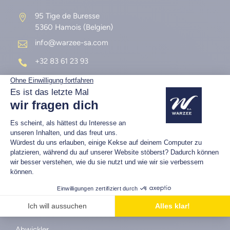
95 Tige de Buresse

5360 Hamois (Belgien)
info@warzee-sa.com

+32 83 61 23 93

LANDMASCHINEN
Abwickler