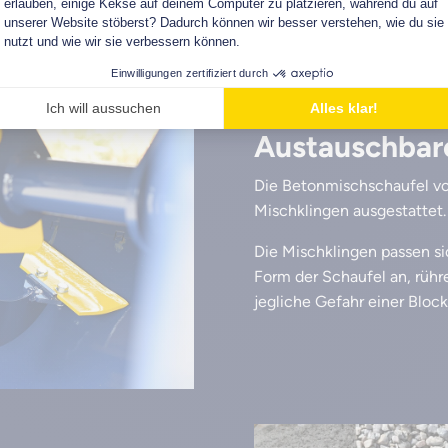
Austauschbar
Die Betonmischschaufel vo
Mischklingen ausgestattet.
Die Mischklingen passen si
Form der Schaufel an, rühr
jegliche Gefahr einer Block