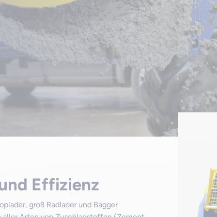
und Effizienz
oplader, groß Radlader und Bagger
 aller Arten von Zuschlagstoffen (Zement,