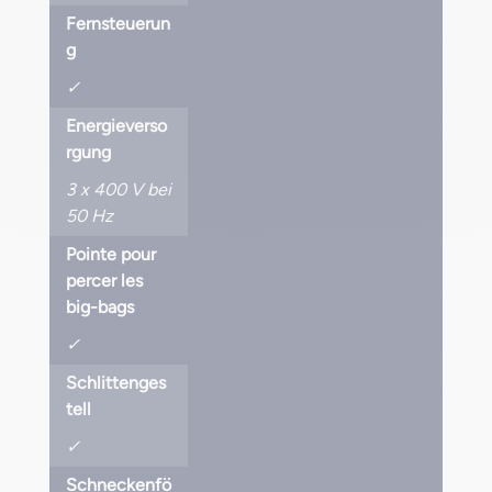
Fernsteuerun
g
✓
Energieverso
rgung
3 x 400 V bei
50 Hz
Pointe pour
percer les
big-bags
✓
Schlittenges
tell
✓
Schneckenfö