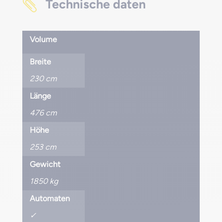
Technische daten

Volume
Breite
230 cm
Länge
476 cm
Höhe
253 cm
Gewicht
1850 kg
Automaten
✓