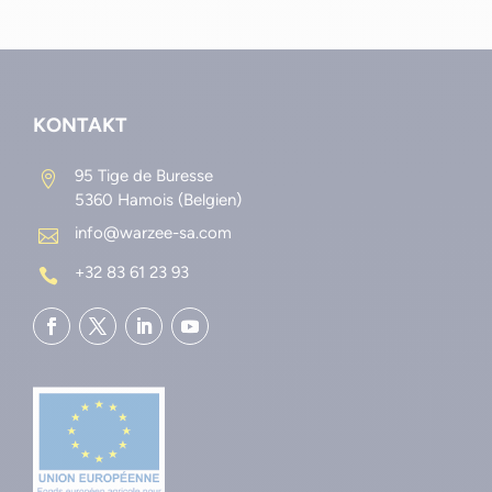
Zementsilo
Silo monolithisch
KONTAKT
95 Tige de Buresse

5360 Hamois (Belgien)
info@warzee-sa.com

+32 83 61 23 93
