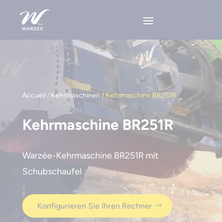
Accueil
/
Kehrmaschinen
/ Kehrmaschine BR251R
Kehrmaschine BR251R
Warzée-Kehrmaschine BR251R mit
Schubschaufel
Konfigurieren Sie Ihren Rechner