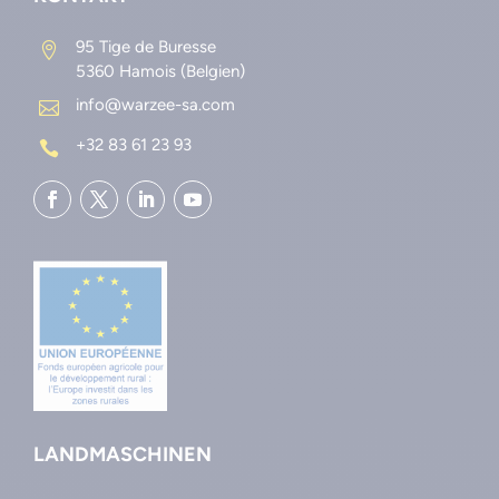
95 Tige de Buresse

5360 Hamois (Belgien)
info@warzee-sa.com

+32 83 61 23 93

LANDMASCHINEN