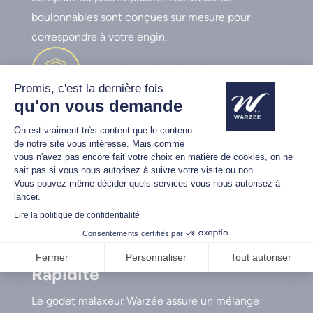
boulonnables sont conçues sur mesure pour
correspondre à votre engin.
Robustesse
Nos godets malaxeurs sont fabriqués avec de
l’acier Hardox ®, reconnu pour sa robustesse. La
grille de protection assure un malaxage sécurisé,
même dans des conditions extrêmes.
Rapidité
Le godet malaxeur Warzée assure un mélange