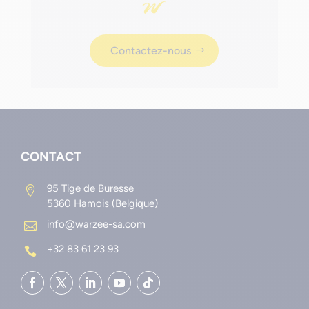
Contactez-nous
CONTACT
95 Tige de Buresse

5360 Hamois (Belgique)
info@warzee-sa.com

+32 83 61 23 93
