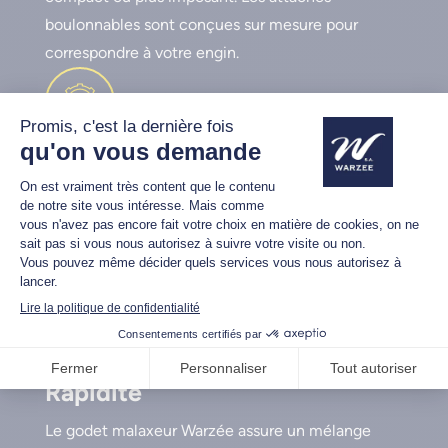
boulonnables sont conçues sur mesure pour
correspondre à votre engin.
Robustesse
Nos godets malaxeurs sont fabriqués avec de
l’acier Hardox ®, reconnu pour sa robustesse. La
grille de protection assure un malaxage sécurisé,
même dans des conditions extrêmes.
Rapidité
Le godet malaxeur Warzée assure un mélange