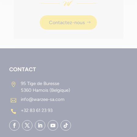
Contactez-nous
CONTACT
95 Tige de Buresse

5360 Hamois (Belgique)
info@warzee-sa.com

+32 83 61 23 93
