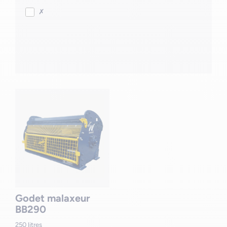
✗
Godet malaxeur
BB290
250 litres