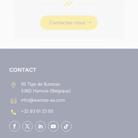
Contactez-nous
CONTACT
95 Tige de Buresse

5360 Hamois (Belgique)
info@warzee-sa.com

+32 83 61 23 93
