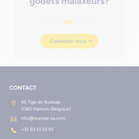
godets malaxeurs?
Contactez-nous
CONTACT
95 Tige de Buresse

5360 Hamois (Belgique)
info@warzee-sa.com

+32 83 61 23 93
