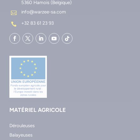
5360 Hamois (Belgique)
info@warzee-sa.com

+32 83 61 23 93

MATÉRIEL AGRICOLE
Dérouleuses
Balayeuses