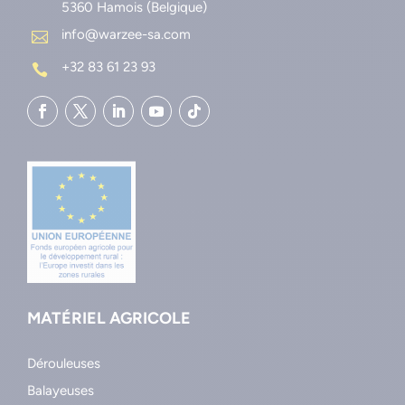
5360 Hamois (Belgique)
info@warzee-sa.com

+32 83 61 23 93

MATÉRIEL AGRICOLE
Dérouleuses
Balayeuses