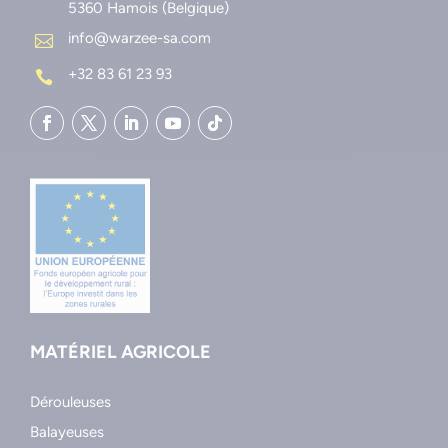
5360 Hamois (Belgique)
info@warzee-sa.com

+32 83 61 23 93

MATÉRIEL AGRICOLE
Dérouleuses
Balayeuses