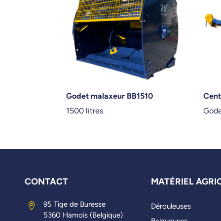
Godet malaxeur BB1510
Cent
1500 litres
Gode
CONTACT
MATÉRIEL AGRI
95 Tige de Buresse

Dérouleuses
5360 Hamois (Belgique)
Balayeuses