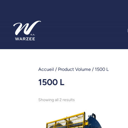
Accueil
/ Product Volume / 1500 L
1500 L
Sorted
Showing all 2 results
by
latest