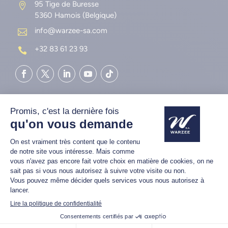
95 Tige de Buresse

5360 Hamois (Belgique)
info@warzee-sa.com

+32 83 61 23 93

MATÉRIEL AGRICOLE
Dérouleuses