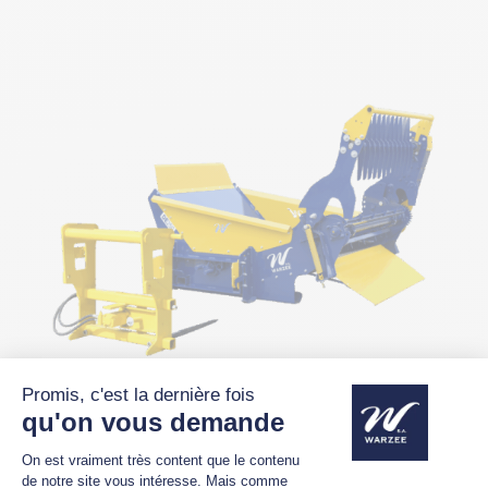
Dérouleuse-pailleuse DE250 KP
Dérouleuse à balles rondes + kit paillage