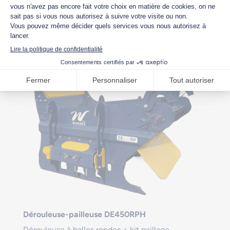
Dérouleuse-pailleuse DE450RPH
Dérouleuse à balles rondes + kit paillage