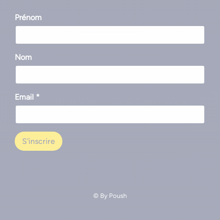
Prénom
Nom
Email *
© By
Poush