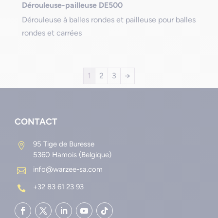
Dérouleuse-pailleuse DE500
Dérouleuse à balles rondes et pailleuse pour balles
rondes et carrées
1
2
3
→
CONTACT
95 Tige de Buresse

5360 Hamois (Belgique)
info@warzee-sa.com

+32 83 61 23 93
