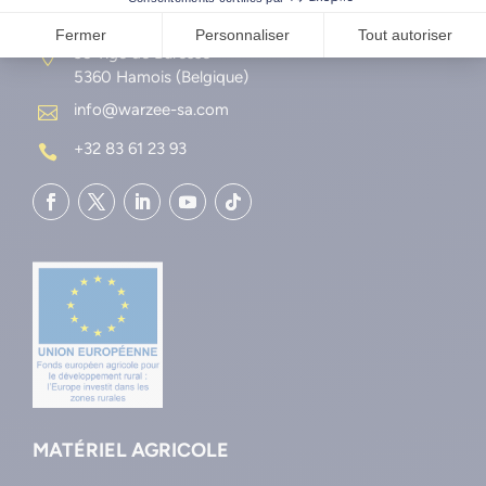
CONTACT
95 Tige de Buresse

5360 Hamois (Belgique)
info@warzee-sa.com

+32 83 61 23 93

MATÉRIEL AGRICOLE