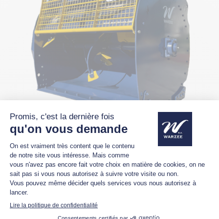
Godet malaxeur BB1510
1500 litres