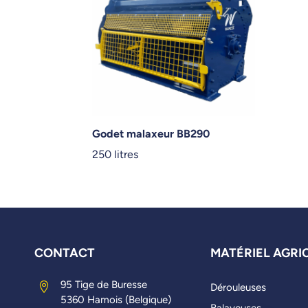
Godet malaxeur BB290
250 litres
CONTACT
MATÉRIEL AGRI
95 Tige de Buresse

Dérouleuses
5360 Hamois (Belgique)
Balayeuses