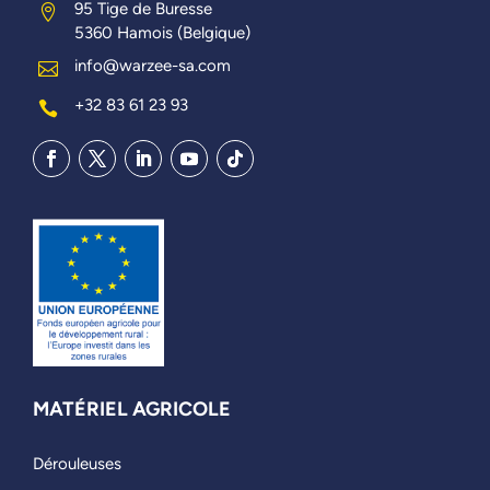
95 Tige de Buresse

5360 Hamois (Belgique)
info@warzee-sa.com

+32 83 61 23 93

MATÉRIEL AGRICOLE
Dérouleuses